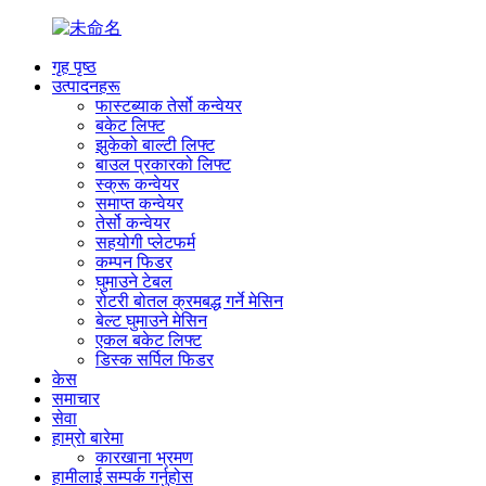
गृह पृष्ठ
उत्पादनहरू
फास्टब्याक तेर्सो कन्वेयर
बकेट लिफ्ट
झुकेको बाल्टी लिफ्ट
बाउल प्रकारको लिफ्ट
स्क्रू कन्वेयर
समाप्त कन्वेयर
तेर्सो कन्वेयर
सहयोगी प्लेटफर्म
कम्पन फिडर
घुमाउने टेबल
रोटरी बोतल क्रमबद्ध गर्ने मेसिन
बेल्ट घुमाउने मेसिन
एकल बकेट लिफ्ट
डिस्क सर्पिल फिडर
केस
समाचार
सेवा
हाम्रो बारेमा
कारखाना भ्रमण
हामीलाई सम्पर्क गर्नुहोस