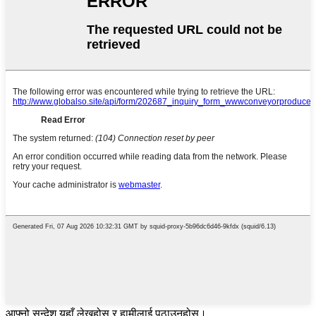
आफ्नो सन्देश यहाँ लेख्नुहोस् र हामीलाई पठाउनुहोस्।