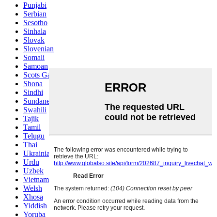
Punjabi
Serbian
Sesotho
Sinhala
Slovak
Slovenian
Somali
Samoan
Scots Gaelic
Shona
Sindhi
Sundanese
Swahili
Tajik
Tamil
Telugu
Thai
Ukrainian
Urdu
Uzbek
Vietnamese
Welsh
Xhosa
Yiddish
Yoruba