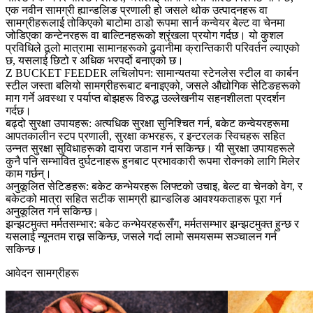
एक नवीन सामग्री ह्यान्डलिङ प्रणाली हो जसले थोक उत्पादनहरू वा
सामग्रीहरूलाई तोकिएको बाटोमा ठाडो रूपमा सार्न कन्वेयर बेल्ट वा चेनमा
जोडिएका कन्टेनरहरू वा बाल्टिनहरूको श्रृंखला प्रयोग गर्दछ। यो कुशल
प्रविधिले ठूलो मात्रामा सामानहरूको ढुवानीमा क्रान्तिकारी परिवर्तन ल्याएको
छ, यसलाई छिटो र अधिक भरपर्दो बनाएको छ।
Z BUCKET FEEDER लचिलोपन: सामान्यतया स्टेनलेस स्टील वा कार्बन
स्टील जस्ता बलियो सामग्रीहरूबाट बनाइएको, जसले औद्योगिक सेटिङहरूको
माग गर्ने अवस्था र पर्याप्त बोझहरू विरुद्ध उल्लेखनीय सहनशीलता प्रदर्शन
गर्दछ।
बढ्दो सुरक्षा उपायहरू: अत्यधिक सुरक्षा सुनिश्चित गर्न, बकेट कन्वेयरहरूमा
आपतकालीन स्टप प्रणाली, सुरक्षा कभरहरू, र इन्टरलक स्विचहरू सहित
उन्नत सुरक्षा सुविधाहरूको दायरा जडान गर्न सकिन्छ। यी सुरक्षा उपायहरूले
कुनै पनि सम्भावित दुर्घटनाहरू हुनबाट प्रभावकारी रूपमा रोक्नको लागि मिलेर
काम गर्छन्।
अनुकूलित सेटिङहरू: बकेट कन्भेयरहरू लिफ्टको उचाइ, बेल्ट वा चेनको वेग, र
बकेटको मात्रा सहित सटीक सामग्री ह्यान्डलिङ आवश्यकताहरू पूरा गर्न
अनुकूलित गर्न सकिन्छ।
झन्झटमुक्त मर्मतसम्भार: बकेट कन्भेयरहरूसँग, मर्मतसम्भार झन्झटमुक्त हुन्छ र
यसलाई न्यूनतम राख्न सकिन्छ, जसले गर्दा लामो समयसम्म सञ्चालन गर्न
सकिन्छ।
आवेदन सामग्रीहरू