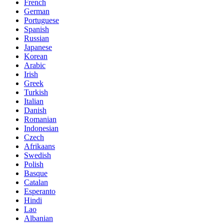
French
German
Portuguese
Spanish
Russian
Japanese
Korean
Arabic
Irish
Greek
Turkish
Italian
Danish
Romanian
Indonesian
Czech
Afrikaans
Swedish
Polish
Basque
Catalan
Esperanto
Hindi
Lao
Albanian