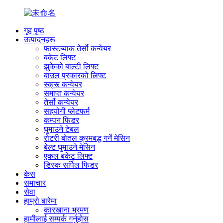
गृह पृष्ठ
उत्पादनहरू
फास्टब्याक तेर्सो कन्वेयर
बकेट लिफ्ट
झुकेको बाल्टी लिफ्ट
बाउल प्रकारको लिफ्ट
स्क्रू कन्वेयर
समाप्त कन्वेयर
तेर्सो कन्वेयर
सहयोगी प्लेटफर्म
कम्पन फिडर
घुमाउने टेबल
रोटरी बोतल क्रमबद्ध गर्ने मेसिन
बेल्ट घुमाउने मेसिन
एकल बकेट लिफ्ट
डिस्क सर्पिल फिडर
केस
समाचार
सेवा
हाम्रो बारेमा
कारखाना भ्रमण
हामीलाई सम्पर्क गर्नुहोस