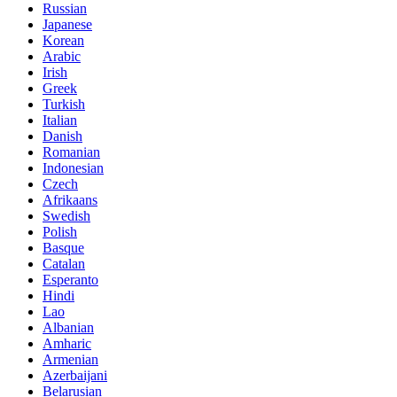
Russian
Japanese
Korean
Arabic
Irish
Greek
Turkish
Italian
Danish
Romanian
Indonesian
Czech
Afrikaans
Swedish
Polish
Basque
Catalan
Esperanto
Hindi
Lao
Albanian
Amharic
Armenian
Azerbaijani
Belarusian