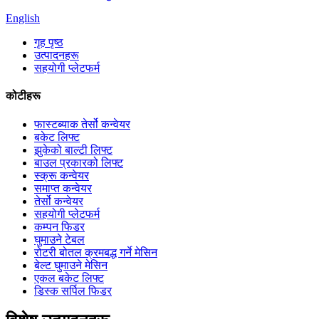
English
गृह पृष्ठ
उत्पादनहरू
सहयोगी प्लेटफर्म
कोटीहरू
फास्टब्याक तेर्सो कन्वेयर
बकेट लिफ्ट
झुकेको बाल्टी लिफ्ट
बाउल प्रकारको लिफ्ट
स्क्रू कन्वेयर
समाप्त कन्वेयर
तेर्सो कन्वेयर
सहयोगी प्लेटफर्म
कम्पन फिडर
घुमाउने टेबल
रोटरी बोतल क्रमबद्ध गर्ने मेसिन
बेल्ट घुमाउने मेसिन
एकल बकेट लिफ्ट
डिस्क सर्पिल फिडर