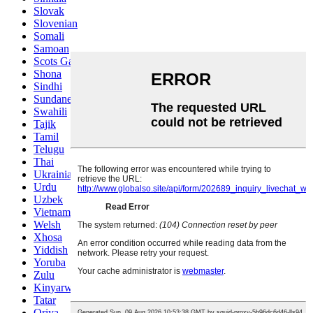
Slovak
Slovenian
Somali
Samoan
Scots Gaelic
Shona
Sindhi
Sundanese
Swahili
Tajik
Tamil
Telugu
Thai
Ukrainian
Urdu
Uzbek
Vietnamese
Welsh
Xhosa
Yiddish
Yoruba
Zulu
Kinyarwanda
Tatar
Oriya